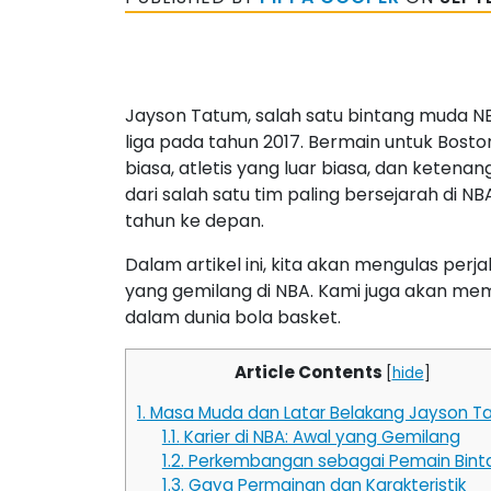
Jayson Tatum, salah satu bintang muda NB
liga pada tahun 2017. Bermain untuk Bost
biasa, atletis yang luar biasa, dan ketena
dari salah satu tim paling bersejarah di 
tahun ke depan.
Dalam artikel ini, kita akan mengulas pe
yang gemilang di NBA. Kami juga akan me
dalam dunia bola basket.
Article Contents
[
hide
]
1.
Masa Muda dan Latar Belakang Jayson T
1.1.
Karier di NBA: Awal yang Gemilang
1.2.
Perkembangan sebagai Pemain Bint
1.3.
Gaya Permainan dan Karakteristik