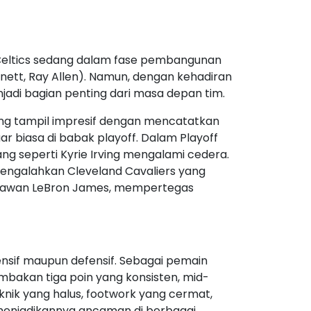
u, Celtics sedang dalam fase pembangunan
rnett, Ray Allen). Namun, dengan kehadiran
jadi bagian penting dari masa depan tim.
ung tampil impresif dengan mencatatkan
r biasa di babak playoff. Dalam Playoff
ng seperti Kyrie Irving mengalami cedera.
mengalahkan Cleveland Cavaliers yang
melawan LeBron James, mempertegas
nsif maupun defensif. Sebagai pemain
mbakan tiga poin yang konsisten, mid-
ik yang halus, footwork yang cermat,
menjadikannya ancaman di berbagai