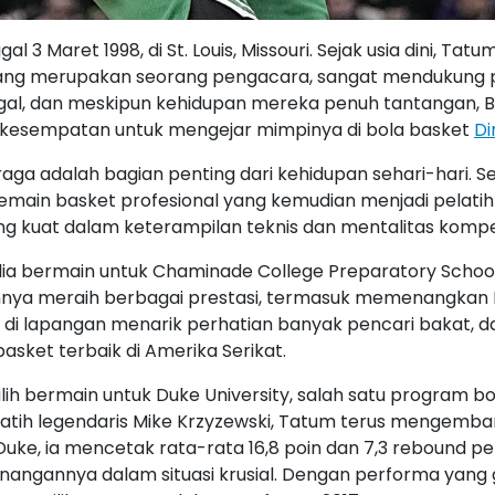
l 3 Maret 1998, di St. Louis, Missouri. Sejak usia dini, 
 yang merupakan seorang pengacara, sangat mendukung p
gal, dan meskipun kehidupan mereka penuh tantangan,
 kesempatan untuk mengejar mimpinya di bola basket
Di
ga adalah bagian penting dari kehidupan sehari-hari. Sej
emain basket profesional yang kemudian menjadi pelatih
 kuat dalam keterampilan teknis dan mentalitas kompeti
dia bermain untuk Chaminade College Preparatory School d
mnya meraih berbagai prestasi, termasuk memenangkan K
 di lapangan menarik perhatian banyak pencari bakat,
asket terbaik di Amerika Serikat.
ih bermain untuk Duke University, salah satu program bo
pelatih legendaris Mike Krzyzewski, Tatum terus menge
Duke, ia mencetak rata-rata 16,8 poin dan 7,3 rebound p
ngannya dalam situasi krusial. Dengan performa yang 