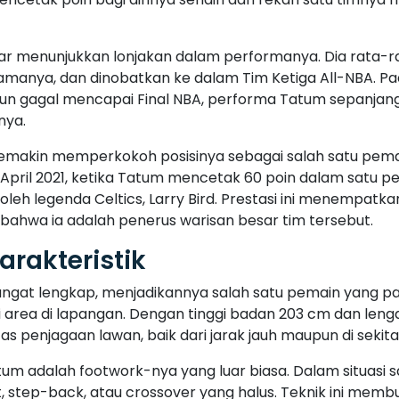
 menunjukkan lonjakan dalam performanya. Dia rata-ra
anya, dan dinobatkan ke dalam Tim Ketiga All-NBA. Pad
pun gagal mencapai Final NBA, performa Tatum sepanjan
nya.
makin memperkokoh posisinya sebagai salah satu pemain 
April 2021, ketika Tatum mencetak 60 poin dalam satu p
eh legenda Celtics, Larry Bird. Prestasi ini menempatka
bahwa ia adalah penerus warisan besar tim tersebut.
rakteristik
at lengkap, menjadikannya salah satu pemain yang paling 
area di lapangan. Dengan tinggi badan 203 cm dan len
 penjagaan lawan, baik dari jarak jauh maupun di sekitar
atum adalah footwork-nya yang luar biasa. Dalam situasi
 step-back, atau crossover yang halus. Teknik ini membu