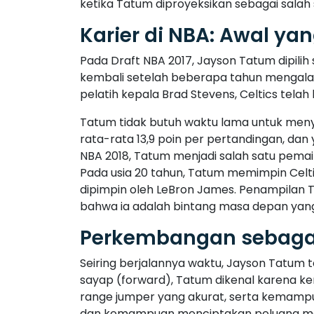
ketika Tatum diproyeksikan sebagai salah 
Karier di NBA: Awal ya
Pada Draft NBA 2017, Jayson Tatum dipilih
kembali setelah beberapa tahun mengalami 
pelatih kepala Brad Stevens, Celtics tel
Tatum tidak butuh waktu lama untuk menye
rata-rata 13,9 poin per pertandingan, dan
NBA 2018, Tatum menjadi salah satu pemai
Pada usia 20 tahun, Tatum memimpin Celt
dipimpin oleh LeBron James. Penampilan 
bahwa ia adalah bintang masa depan yang
Perkembangan sebagai
Seiring berjalannya waktu, Jayson Tatum
sayap (forward), Tatum dikenal karena ke
range jumper yang akurat, serta kemamp
dan kemampuan menciptakan peluang menc