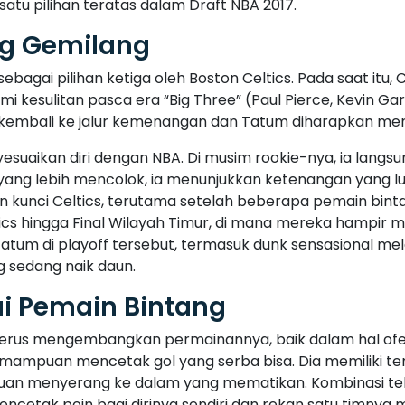
satu pilihan teratas dalam Draft NBA 2017.
ng Gemilang
 sebagai pilihan ketiga oleh Boston Celtics. Pada saat it
kesulitan pasca era “Big Three” (Paul Pierce, Kevin Ga
ah kembali ke jalur kemenangan dan Tatum diharapkan men
suaikan diri dengan NBA. Di musim rookie-nya, ia langs
 yang lebih mencolok, ia menunjukkan ketenangan yang lua
n kunci Celtics, terutama setelah beberapa pemain binta
ics hingga Final Wilayah Timur, di mana mereka hampir 
Tatum di playoff tersebut, termasuk dunk sensasional 
 sedang naik daun.
 Pemain Bintang
 terus mengembangkan permainannya, baik dalam hal ofe
mampuan mencetak gol yang serba bisa. Dia memiliki te
uan menyerang ke dalam yang mematikan. Kombinasi tekn
etak poin bagi dirinya sendiri dan rekan satu timnya 