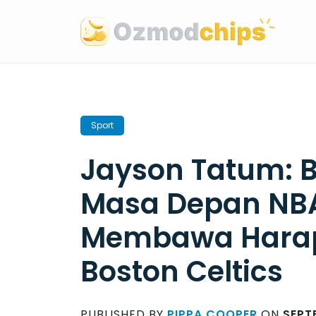
Skip
to
content
Sport
Jayson Tatum: 
Masa Depan NB
Membawa Harap
Boston Celtics
PUBLISHED BY
PIPPA COOPER
ON
SEPT