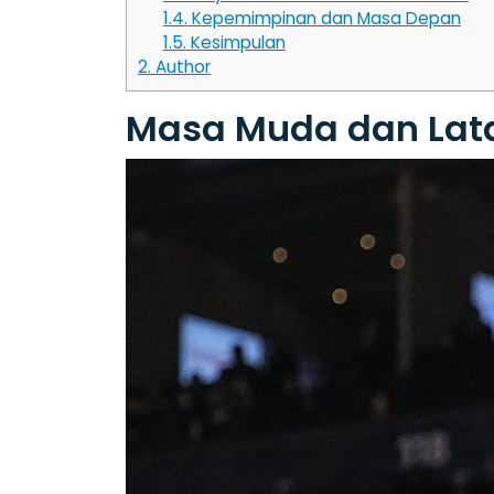
1.4.
Kepemimpinan dan Masa Depan
1.5.
Kesimpulan
2.
Author
Masa Muda dan Lat