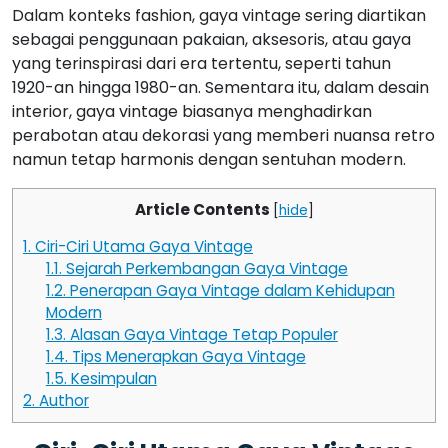
Dalam konteks fashion, gaya vintage sering diartikan
sebagai penggunaan pakaian, aksesoris, atau gaya
yang terinspirasi dari era tertentu, seperti tahun
1920-an hingga 1980-an. Sementara itu, dalam desain
interior, gaya vintage biasanya menghadirkan
perabotan atau dekorasi yang memberi nuansa retro
namun tetap harmonis dengan sentuhan modern.
Article Contents
[
hide
]
1.
Ciri-Ciri Utama Gaya Vintage
1.1.
Sejarah Perkembangan Gaya Vintage
1.2.
Penerapan Gaya Vintage dalam Kehidupan
Modern
1.3.
Alasan Gaya Vintage Tetap Populer
1.4.
Tips Menerapkan Gaya Vintage
1.5.
Kesimpulan
2.
Author