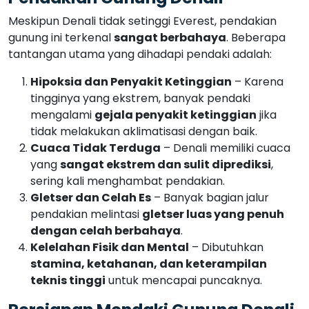
tidak melakukan aklimatisasi dengan baik.
Cuaca Tidak Terduga
– Denali memiliki cuaca
yang
sangat ekstrem dan sulit diprediksi
,
sering kali menghambat pendakian.
Gletser dan Celah Es
– Banyak bagian jalur
pendakian melintasi
gletser luas yang penuh
dengan celah berbahaya
.
Kelelahan Fisik dan Mental
– Dibutuhkan
stamina, ketahanan, dan keterampilan
teknis tinggi
untuk mencapai puncaknya.
Persiapan Mendaki Gunung Denali
Karena tingkat kesulitan yang tinggi, pendakian Denali
membutuhkan
persiapan yang matang
:
Latihan Fisik Intensif
– Pendaki harus memiliki
kondisi fisik yang prima
, dengan latihan
kekuatan, kardio, dan ketahanan.
Peralatan Teknis Lengkap
– Peralatan es,