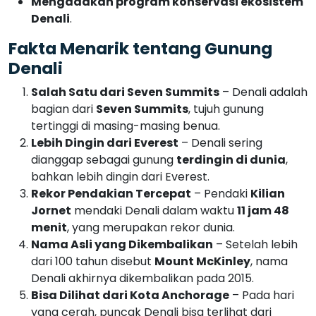
Lebih Dingin dari Everest
– Denali sering
dianggap sebagai gunung
terdingin di dunia
,
bahkan lebih dingin dari Everest.
Rekor Pendakian Tercepat
– Pendaki
Kilian
Jornet
mendaki Denali dalam waktu
11 jam 48
menit
, yang merupakan rekor dunia.
Nama Asli yang Dikembalikan
– Setelah lebih
dari 100 tahun disebut
Mount McKinley
, nama
Denali akhirnya dikembalikan pada 2015.
Bisa Dilihat dari Kota Anchorage
– Pada hari
yang cerah, puncak Denali bisa terlihat dari
Anchorage, kota terbesar di Alaska
.
Gunung Denali sebagai Simbol
Ketangguhan dan Keindahan
Gunung Denali bukan hanya puncak tertinggi di
Amerika Utara, tetapi juga merupakan salah satu
gunung paling menantang dan menakjubkan di dunia.