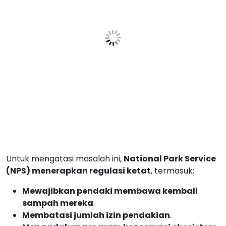
Untuk mengatasi masalah ini,
National Park Service
(NPS) menerapkan regulasi ketat
, termasuk:
Mewajibkan pendaki membawa kembali
sampah mereka
.
Membatasi jumlah izin pendakian
.
Mengadakan program konservasi ekosistem
Denali
.
Fakta Menarik tentang Gunung
Denali
Salah Satu dari Seven Summits
– Denali adalah
bagian dari
Seven Summits
, tujuh gunung
tertinggi di masing-masing benua.