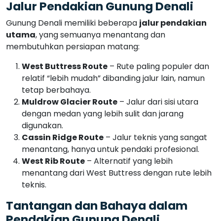
Muldrow Glacier Route
– Jalur dari sisi utara
dengan medan yang lebih sulit dan jarang
digunakan.
Cassin Ridge Route
– Jalur teknis yang sangat
menantang, hanya untuk pendaki profesional.
West Rib Route
– Alternatif yang lebih
menantang dari West Buttress dengan rute lebih
teknis.
Tantangan dan Bahaya dalam
Pendakian Gunung Denali
Meskipun Denali tidak setinggi Everest, pendakian
gunung ini terkenal
sangat berbahaya
. Beberapa
tantangan utama yang dihadapi pendaki adalah:
Hipoksia dan Penyakit Ketinggian
– Karena
tingginya yang ekstrem, banyak pendaki
mengalami
gejala penyakit ketinggian
jika