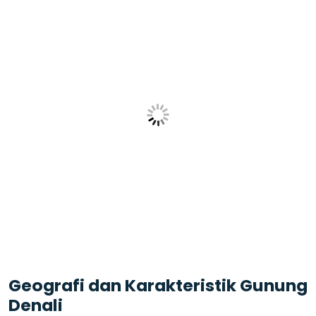
Geografi dan Karakteristik Gunung
Denali
Gunung Denali adalah
gunung tertinggi ketiga di
dunia berdasarkan prominensinya
, setelah
Everest dan Aconcagua. Beberapa karakteristik
utama Denali adalah:
Ketinggian dan Kemiringan Curam
– Dengan
ketinggian lebih dari
6.000 meter
, Denali memiliki
gradien yang lebih curam dibandingkan Everest.