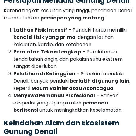
tenda tahan angin, dan pakaian suhu ekstrem
sangat diperlukan.
Pelatihan di Ketinggian
– Sebelum mendaki
Denali, banyak pendaki
berlatih di gunung lain
,
seperti
Mount Rainier atau Aconcagua
.
Menyewa Pemandu Profesional
– Banyak
ekspedisi yang dipimpin oleh
pemandu
berlisensi
untuk meningkatkan keselamatan.
Keindahan Alam dan Ekosistem
Gunung Denali
Gunung Denali dikelilingi oleh
Denali National Park
and Preserve
, yang memiliki
beragam flora dan
fauna
unik:
Beruang Grizzly dan Serigala
– Hewan
predator besar yang sering terlihat di sekitar kaki
gunung.
Rusa Caribou dan Domba Dall
– Mamalia khas