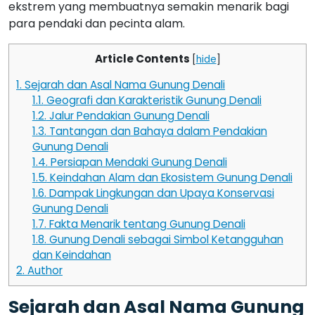
ekstrem yang membuatnya semakin menarik bagi
para pendaki dan pecinta alam.
Article Contents
[
hide
]
1.
Sejarah dan Asal Nama Gunung Denali
1.1.
Geografi dan Karakteristik Gunung Denali
1.2.
Jalur Pendakian Gunung Denali
1.3.
Tantangan dan Bahaya dalam Pendakian
Gunung Denali
1.4.
Persiapan Mendaki Gunung Denali
1.5.
Keindahan Alam dan Ekosistem Gunung Denali
1.6.
Dampak Lingkungan dan Upaya Konservasi
Gunung Denali
1.7.
Fakta Menarik tentang Gunung Denali
1.8.
Gunung Denali sebagai Simbol Ketangguhan
dan Keindahan
2.
Author
Sejarah dan Asal Nama Gunung