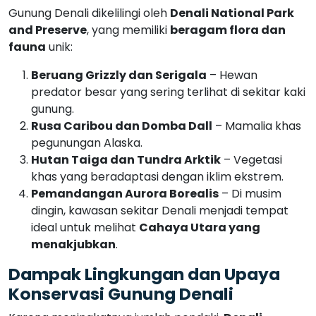
pegunungan Alaska.
Hutan Taiga dan Tundra Arktik
– Vegetasi
khas yang beradaptasi dengan iklim ekstrem.
Pemandangan Aurora Borealis
– Di musim
dingin, kawasan sekitar Denali menjadi tempat
ideal untuk melihat
Cahaya Utara yang
menakjubkan
.
Dampak Lingkungan dan Upaya
Konservasi Gunung Denali
Karena meningkatnya jumlah pendaki,
Denali
menghadapi tantangan lingkungan yang
signifikan
. Beberapa masalah utama adalah:
Sampah dan Limbah Manusia
– Pendakian
yang tidak bertanggung jawab meninggalkan
banyak sampah di jalur pendakian.
Perubahan Iklim
– Pemanasan global