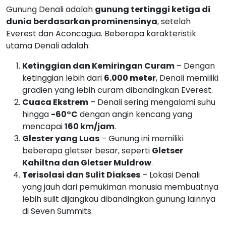
Cuaca Ekstrem
– Denali sering mengalami suhu
hingga
-60°C
dengan angin kencang yang
mencapai
160 km/jam
.
Glester yang Luas
– Gunung ini memiliki
beberapa gletser besar, seperti
Gletser
Kahiltna dan Gletser Muldrow
.
Terisolasi dan Sulit Diakses
– Lokasi Denali
yang jauh dari pemukiman manusia membuatnya
lebih sulit dijangkau dibandingkan gunung lainnya
di Seven Summits.
Jalur Pendakian Gunung Denali
Gunung Denali memiliki beberapa
jalur pendakian
utama
, yang semuanya menantang dan
membutuhkan persiapan matang:
West Buttress Route
– Rute paling populer dan
relatif “lebih mudah” dibanding jalur lain, namun
tetap berbahaya.