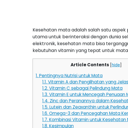
Kesehatan mata adalah salah satu aspek p
utama untuk berinteraksi dengan dunia sek
elektronik, kesehatan mata bisa tergang
kebutuhan vitamin yang tepat untuk mata
Article Contents
[
hide
]
1.
Pentingnya Nutrisi untuk Mata
1.1.
Vitamin A dan Penglihatan yang Jela
1.2.
Vitamin C sebagai Pelindung Mata
1.3.
Vitamin E untuk Mencegah Penuaan 
1.4.
Zinc dan Peranannya dalam Keseha
1.5.
Lutein dan Zeaxanthin untuk Perlind
1.6.
Omega-3 dan Pencegahan Mata Ker
1.7.
Kombinasi Vitamin untuk Kesehatan
1.8.
Kesimpulan