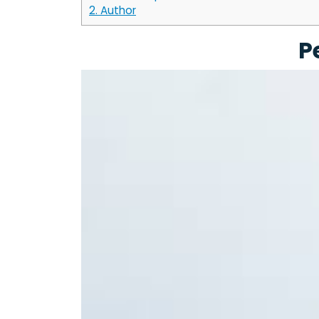
2.
Author
P