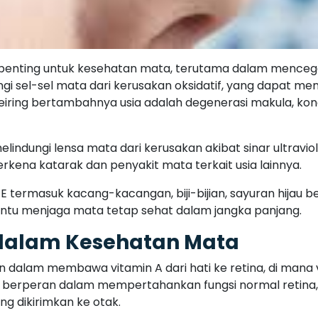
t penting untuk kesehatan mata, terutama dalam mencegah
ngi sel-sel mata dari kerusakan oksidatif, yang dapat m
seiring bertambahnya usia adalah degenerasi makula, k
melindungi lensa mata dari kerusakan akibat sinar ultravi
rkena katarak dan penyakit mata terkait usia lainnya.
termasuk kacang-kacangan, biji-bijian, sayuran hijau 
ntu menjaga mata tetap sehat dalam jangka panjang.
 dalam Kesehatan Mata
n dalam membawa vitamin A dari hati ke retina, di mana
ga berperan dalam mempertahankan fungsi normal retin
g dikirimkan ke otak.