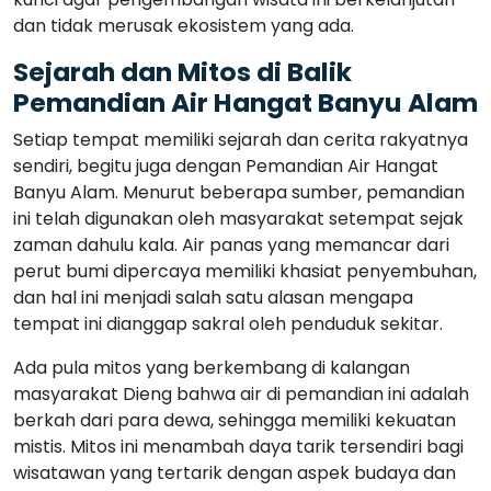
dan tidak merusak ekosistem yang ada.
Sejarah dan Mitos di Balik
Pemandian Air Hangat Banyu Alam
Setiap tempat memiliki sejarah dan cerita rakyatnya
sendiri, begitu juga dengan Pemandian Air Hangat
Banyu Alam. Menurut beberapa sumber, pemandian
ini telah digunakan oleh masyarakat setempat sejak
zaman dahulu kala. Air panas yang memancar dari
perut bumi dipercaya memiliki khasiat penyembuhan,
dan hal ini menjadi salah satu alasan mengapa
tempat ini dianggap sakral oleh penduduk sekitar.
Ada pula mitos yang berkembang di kalangan
masyarakat Dieng bahwa air di pemandian ini adalah
berkah dari para dewa, sehingga memiliki kekuatan
mistis. Mitos ini menambah daya tarik tersendiri bagi
wisatawan yang tertarik dengan aspek budaya dan