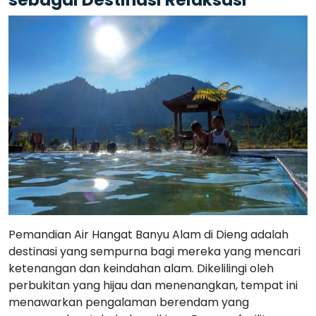
Pemandian Air Hangat Banyu Alam di Dieng adalah
destinasi yang sempurna bagi mereka yang mencari
ketenangan dan keindahan alam. Dikelilingi oleh
perbukitan yang hijau dan menenangkan, tempat ini
menawarkan pengalaman berendam yang