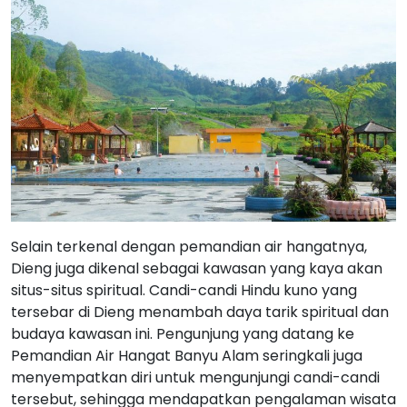
Selain terkenal dengan pemandian air hangatnya,
Dieng juga dikenal sebagai kawasan yang kaya akan
situs-situs spiritual. Candi-candi Hindu kuno yang
tersebar di Dieng menambah daya tarik spiritual dan
budaya kawasan ini. Pengunjung yang datang ke
Pemandian Air Hangat Banyu Alam seringkali juga
menyempatkan diri untuk mengunjungi candi-candi
tersebut, sehingga mendapatkan pengalaman wisata