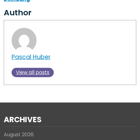
Author
Pascal Huber
View all posts
ARCHIVES
August 2026