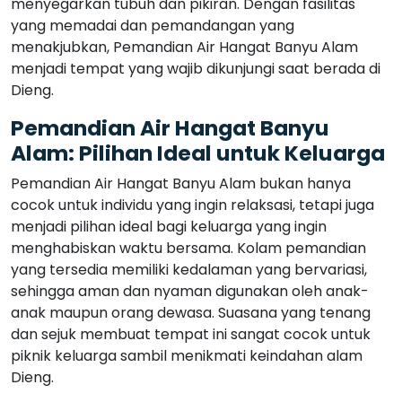
menyegarkan tubuh dan pikiran. Dengan fasilitas
yang memadai dan pemandangan yang
menakjubkan, Pemandian Air Hangat Banyu Alam
menjadi tempat yang wajib dikunjungi saat berada di
Dieng.
Pemandian Air Hangat Banyu
Alam: Pilihan Ideal untuk Keluarga
Pemandian Air Hangat Banyu Alam bukan hanya
cocok untuk individu yang ingin relaksasi, tetapi juga
menjadi pilihan ideal bagi keluarga yang ingin
menghabiskan waktu bersama. Kolam pemandian
yang tersedia memiliki kedalaman yang bervariasi,
sehingga aman dan nyaman digunakan oleh anak-
anak maupun orang dewasa. Suasana yang tenang
dan sejuk membuat tempat ini sangat cocok untuk
piknik keluarga sambil menikmati keindahan alam
Dieng.