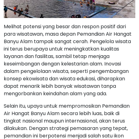
Melihat potensi yang besar dan respon positif dari
para wisatawan, masa depan Pemandian Air Hangat
Banyu Alam tampak sangat cerah. Pengelola wisata
ini terus berupaya untuk meningkatkan kualitas
layanan dan fasilitas, sambil tetap menjaga
keseimbangan dengan kelestarian alam. Inovasi
dalam pengelolaan wisata, seperti pengembangan
konsep ekowisata dan wisata edukasi, diharapkan
dapat menarik lebih banyak wisatawan tanpa
mengorbankan keindahan alam yang ada.
Selain itu, upaya untuk mempromosikan Pemandian
Air Hangat Banyu Alam secara lebih luas, baik di
tingkat nasional maupun internasional, akan terus
dilakukan. Dengan strategi pemasaran yang tepat,
pemandian ini berpotensi menjadi salah satu ikon