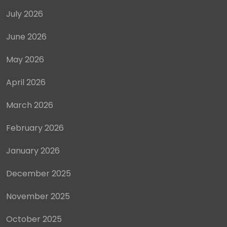
July 2026
June 2026
May 2026
April 2026
March 2026
February 2026
January 2026
December 2025
November 2025
October 2025