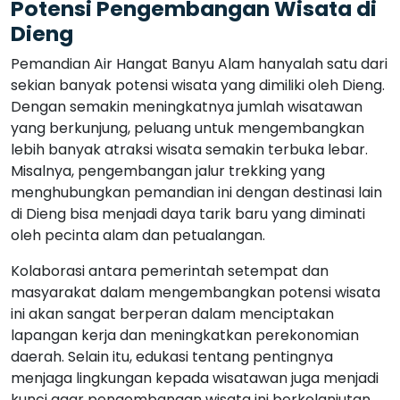
Potensi Pengembangan Wisata di
Dieng
Pemandian Air Hangat Banyu Alam hanyalah satu dari
sekian banyak potensi wisata yang dimiliki oleh Dieng.
Dengan semakin meningkatnya jumlah wisatawan
yang berkunjung, peluang untuk mengembangkan
lebih banyak atraksi wisata semakin terbuka lebar.
Misalnya, pengembangan jalur trekking yang
menghubungkan pemandian ini dengan destinasi lain
di Dieng bisa menjadi daya tarik baru yang diminati
oleh pecinta alam dan petualangan.
Kolaborasi antara pemerintah setempat dan
masyarakat dalam mengembangkan potensi wisata
ini akan sangat berperan dalam menciptakan
lapangan kerja dan meningkatkan perekonomian
daerah. Selain itu, edukasi tentang pentingnya
menjaga lingkungan kepada wisatawan juga menjadi
kunci agar pengembangan wisata ini berkelanjutan