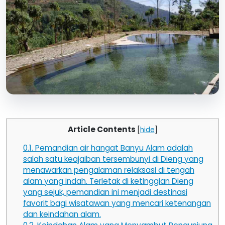
Article Contents
[
hide
]
0.1.
Pemandian air hangat Banyu Alam adalah
salah satu keajaiban tersembunyi di Dieng yang
menawarkan pengalaman relaksasi di tengah
alam yang indah. Terletak di ketinggian Dieng
yang sejuk, pemandian ini menjadi destinasi
favorit bagi wisatawan yang mencari ketenangan
dan keindahan alam.