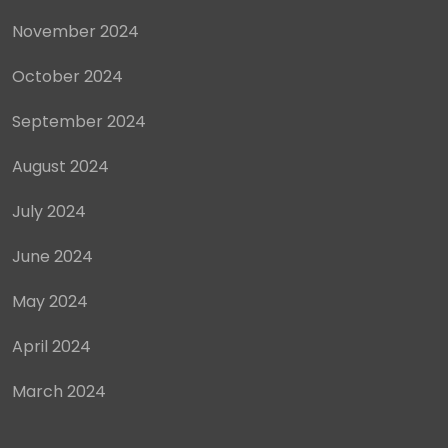
November 2024
October 2024
September 2024
August 2024
July 2024
June 2024
May 2024
April 2024
March 2024