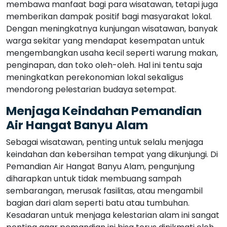
membawa manfaat bagi para wisatawan, tetapi juga
memberikan dampak positif bagi masyarakat lokal.
Dengan meningkatnya kunjungan wisatawan, banyak
warga sekitar yang mendapat kesempatan untuk
mengembangkan usaha kecil seperti warung makan,
penginapan, dan toko oleh-oleh. Hal ini tentu saja
meningkatkan perekonomian lokal sekaligus
mendorong pelestarian budaya setempat.
Menjaga Keindahan Pemandian
Air Hangat Banyu Alam
Sebagai wisatawan, penting untuk selalu menjaga
keindahan dan kebersihan tempat yang dikunjungi. Di
Pemandian Air Hangat Banyu Alam, pengunjung
diharapkan untuk tidak membuang sampah
sembarangan, merusak fasilitas, atau mengambil
bagian dari alam seperti batu atau tumbuhan.
Kesadaran untuk menjaga kelestarian alam ini sangat