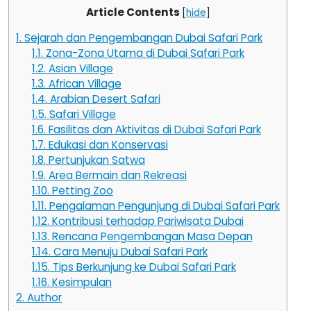
Article Contents
[
hide
]
1.
Sejarah dan Pengembangan Dubai Safari Park
1.1.
Zona-Zona Utama di Dubai Safari Park
1.2.
Asian Village
1.3.
African Village
1.4.
Arabian Desert Safari
1.5.
Safari Village
1.6.
Fasilitas dan Aktivitas di Dubai Safari Park
1.7.
Edukasi dan Konservasi
1.8.
Pertunjukan Satwa
1.9.
Area Bermain dan Rekreasi
1.10.
Petting Zoo
1.11.
Pengalaman Pengunjung di Dubai Safari Park
1.12.
Kontribusi terhadap Pariwisata Dubai
1.13.
Rencana Pengembangan Masa Depan
1.14.
Cara Menuju Dubai Safari Park
1.15.
Tips Berkunjung ke Dubai Safari Park
1.16.
Kesimpulan
2.
Author