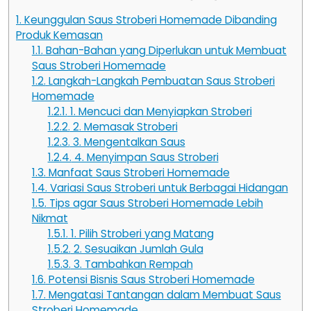
1.
Keunggulan Saus Stroberi Homemade Dibanding
Produk Kemasan
1.1.
Bahan-Bahan yang Diperlukan untuk Membuat
Saus Stroberi Homemade
1.2.
Langkah-Langkah Pembuatan Saus Stroberi
Homemade
1.2.1.
1. Mencuci dan Menyiapkan Stroberi
1.2.2.
2. Memasak Stroberi
1.2.3.
3. Mengentalkan Saus
1.2.4.
4. Menyimpan Saus Stroberi
1.3.
Manfaat Saus Stroberi Homemade
1.4.
Variasi Saus Stroberi untuk Berbagai Hidangan
1.5.
Tips agar Saus Stroberi Homemade Lebih
Nikmat
1.5.1.
1. Pilih Stroberi yang Matang
1.5.2.
2. Sesuaikan Jumlah Gula
1.5.3.
3. Tambahkan Rempah
1.6.
Potensi Bisnis Saus Stroberi Homemade
1.7.
Mengatasi Tantangan dalam Membuat Saus
Stroberi Homemade