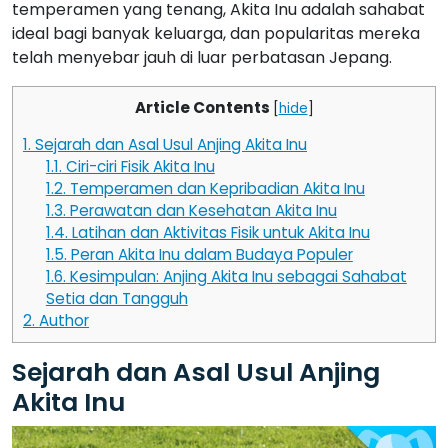
temperamen yang tenang, Akita Inu adalah sahabat
ideal bagi banyak keluarga, dan popularitas mereka
telah menyebar jauh di luar perbatasan Jepang.
Article Contents
[
hide
]
1.
Sejarah dan Asal Usul Anjing Akita Inu
1.1.
Ciri-ciri Fisik Akita Inu
1.2.
Temperamen dan Kepribadian Akita Inu
1.3.
Perawatan dan Kesehatan Akita Inu
1.4.
Latihan dan Aktivitas Fisik untuk Akita Inu
1.5.
Peran Akita Inu dalam Budaya Populer
1.6.
Kesimpulan: Anjing Akita Inu sebagai Sahabat
Setia dan Tangguh
2.
Author
Sejarah dan Asal Usul Anjing
Akita Inu