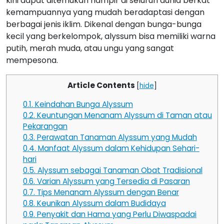
kini dapat ditemukan hampir di seluruh dunia berkat
kemampuannya yang mudah beradaptasi dengan
berbagai jenis iklim. Dikenal dengan bunga-bunga
kecil yang berkelompok, alyssum bisa memiliki warna
putih, merah muda, atau ungu yang sangat
mempesona.
Article Contents
[
hide
]
0.1.
Keindahan Bunga Alyssum
0.2.
Keuntungan Menanam Alyssum di Taman atau
Pekarangan
0.3.
Perawatan Tanaman Alyssum yang Mudah
0.4.
Manfaat Alyssum dalam Kehidupan Sehari-
hari
0.5.
Alyssum sebagai Tanaman Obat Tradisional
0.6.
Varian Alyssum yang Tersedia di Pasaran
0.7.
Tips Menanam Alyssum dengan Benar
0.8.
Keunikan Alyssum dalam Budidaya
0.9.
Penyakit dan Hama yang Perlu Diwaspadai