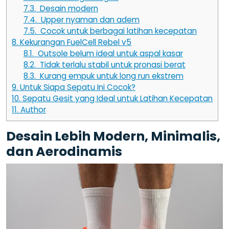
7.3.
Desain modern
7.4.
Upper nyaman dan adem
7.5.
Cocok untuk berbagai latihan kecepatan
8.
Kekurangan FuelCell Rebel v5
8.1.
Outsole belum ideal untuk aspal kasar
8.2.
Tidak terlalu stabil untuk pronasi berat
8.3.
Kurang empuk untuk long run ekstrem
9.
Untuk Siapa Sepatu Ini Cocok?
10.
Sepatu Gesit yang Ideal untuk Latihan Kecepatan
11.
Author
Desain Lebih Modern, Minimalis,
dan Aerodinamis