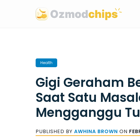
Skip
to
content
Health
Gigi Geraham B
Saat Satu Masal
Mengganggu T
PUBLISHED BY
AWHINA BROWN
ON
FEB