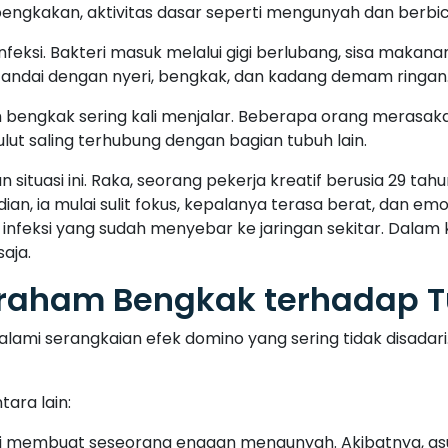
mbengkakan, aktivitas dasar seperti mengunyah dan berbi
si. Bakteri masuk melalui gigi berlubang, sisa makanan
itandai dengan nyeri, bengkak, dan kadang demam ringan
m bengkak sering kali menjalar. Beberapa orang merasaka
 mulut saling terhubung dengan bagian tubuh lain.
ituasi ini. Raka, seorang pekerja kreatif berusia 29 tahu
ian, ia mulai sulit fokus, kepalanya terasa berat, dan emo
nfeksi yang sudah menyebar ke jaringan sekitar. Dalam ka
aja.
eraham Bengkak terhadap 
lami serangkaian efek domino yang sering tidak disadar
ara lain:
eri membuat seseorang enggan mengunyah. Akibatnya, asu