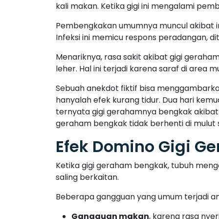
kali makan. Ketika gigi ini mengalami pe
Pembengkakan umumnya muncul akibat infek
Infeksi ini memicu respons peradangan, d
Menariknya, rasa sakit akibat gigi geraha
leher. Hal ini terjadi karena saraf di area
Sebuah anekdot fiktif bisa menggambarkan s
hanyalah efek kurang tidur. Dua hari kemud
ternyata gigi gerahamnya bengkak akibat i
geraham bengkak tidak berhenti di mulut s
Efek Domino Gigi G
Ketika gigi geraham bengkak, tubuh menga
saling berkaitan.
Beberapa gangguan yang umum terjadi ant
Gangguan makan
, karena rasa ny