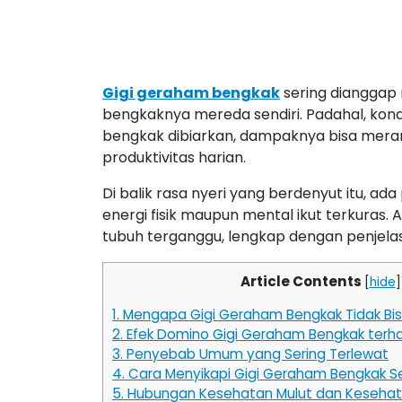
Gigi geraham bengkak
sering dianggap
bengkaknya mereda sendiri. Padahal, kondi
bengkak dibiarkan, dampaknya bisa meram
produktivitas harian.
Di balik rasa nyeri yang berdenyut itu, ad
energi fisik maupun mental ikut terkura
tubuh terganggu, lengkap dengan penjelasa
Article Contents
[
hide
]
1.
Mengapa Gigi Geraham Bengkak Tidak Bi
2.
Efek Domino Gigi Geraham Bengkak terh
3.
Penyebab Umum yang Sering Terlewat
4.
Cara Menyikapi Gigi Geraham Bengkak Se
5.
Hubungan Kesehatan Mulut dan Keseha