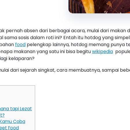
gak pernah absen dari berbagai acara, mulai dari maka
l sama sosis dalam roti ini? Entah itu hotdog yang simp
n bahan
food
pelengkap lainnya, hotdog memang punya tem
kenapa makanan yang satu ini bisa begitu
wikipedia
populer
 lagi kelaparan?
, mulai dari sejarah singkat, cara membuatnya, sampai b
na tapi Lezat
t?
a Kamu Coba
reet Food