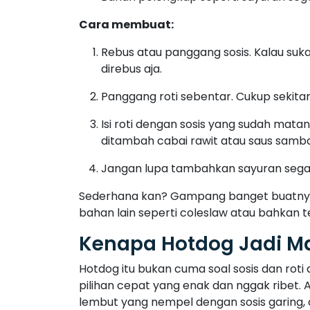
Hotdog itu bukan cuma soal sosis dan roti 
pilihan cepat yang enak dan nggak ribet. A
lembut yang nempel dengan sosis garing, 
Ada juga yang bilang, hotdog itu punya da
roti dan sosis dari kulkas, terus tinggal d
Beberapa Variasi Hot
Nah, meskipun hotdog standar itu enak b
berbagai variasi hotdog yang nggak kalah
ternyata rasanya bikin nagih!
1. Hotdog Keju Mozarella:
Topping keju mozarella yang meleleh di da
keju mozarella di atas sosis panas, dan b
2. Hotdog BBQ: