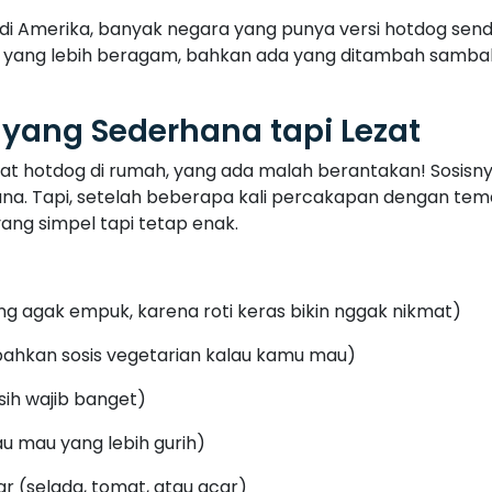
au mau yang lebih gurih)
r (selada, tomat, atau acar)
sosis yang garing, bisa dipanggang dengan sedikit minyak
2 menit di atas grill atau teflon supaya roti sedikit garin
ng, tambahkan saus sesuai selera, dan terakhir, tambahka
l.
supaya terasa lebih seimbang. Acar juga bisa jadi pele
 dan rasanya bener-bener nikmat! Kalau kamu mau leb
elur mata sapi.
akanan Favorit?