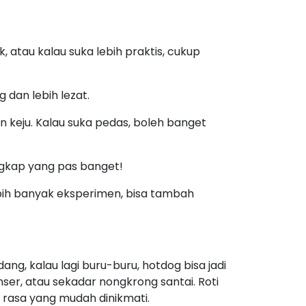
ang, kalau lagi buru-buru, hotdog bisa jadi
nser, atau sekadar nongkrong santai. Roti
 rasa yang mudah dinikmati.
u lagi ngantuk-nya, dan tinggal ngambil
 tanpa ribet. Asyik kan?
u. Jadi, beberapa kali saya coba
si hotdog yang pernah saya coba dan
h creamy. Cukup tambahkan beberapa potong
!