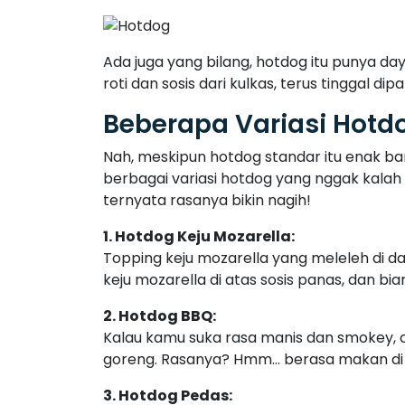
Kalau kamu suka rasa manis dan smokey, 
goreng. Rasanya? Hmm… berasa makan di gr
3. Hotdog Pedas:
Saya sih nggak bisa lepas dari pedas! Jadi
tambahan, kadang saya tambahkan acar t
4. Hotdog ala Taco:
Bingung antara taco dan hotdog? Coba de
guacamole, salsa, dan krim asam. Rasanya
Tips untuk Menikmati H