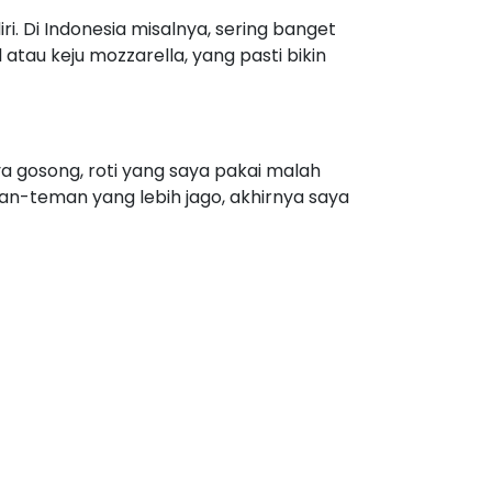
, atau kalau suka lebih praktis, cukup
g dan lebih lezat.
n keju. Kalau suka pedas, boleh banget
ngkap yang pas banget!
ih banyak eksperimen, bisa tambah