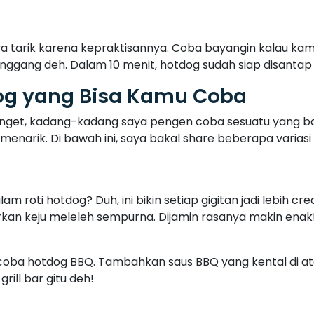
coba hotdog BBQ. Tambahkan saus BBQ yang kental di at
ill bar gitu deh!
, untuk variasi ini, saya tambahkan saus sambal extra ped
imun supaya ada rasa segarnya.
h gabungkan keduanya. Gunakan sosis sebagai inti, lal
 segar banget!
otdog ala Street Food