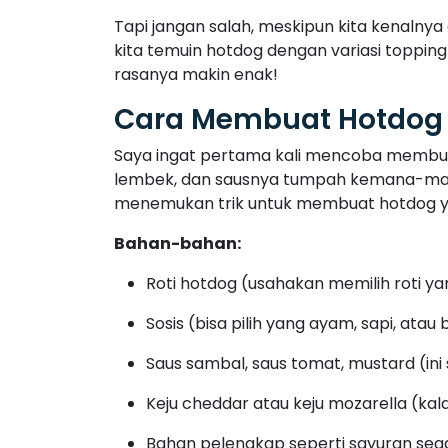
Keju cheddar atau keju mozarella (kal
Bahan pelengkap seperti sayuran sega
Cara membuat:
Rebus atau panggang sosis. Kalau suka 
direbus aja.
Panggang roti sebentar. Cukup sekitar 1-
Isi roti dengan sosis yang sudah mata
ditambah cabai rawit atau saus samba
Jangan lupa tambahkan sayuran segar 
Sederhana kan? Gampang banget buatnya,
bahan lain seperti coleslaw atau bahkan t
Kenapa Hotdog Jadi M