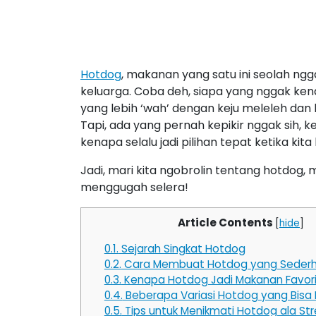
Hotdog
, makanan yang satu ini seolah ng
keluarga. Coba deh, siapa yang nggak kena
yang lebih ‘wah’ dengan keju meleleh da
Tapi, ada yang pernah kepikir nggak sih, 
kenapa selalu jadi pilihan tepat ketika kita
Jadi, mari kita ngobrolin tentang hotdog
menggugah selera!
Article Contents
[
hide
]
0.1.
Sejarah Singkat Hotdog
0.2.
Cara Membuat Hotdog yang Sederha
0.3.
Kenapa Hotdog Jadi Makanan Favori
0.4.
Beberapa Variasi Hotdog yang Bis
0.5.
Tips untuk Menikmati Hotdog ala St