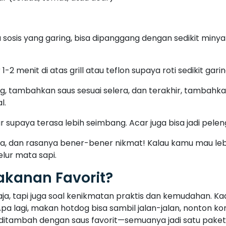
aja, tapi juga soal kenikmatan praktis dan kemudahan. Kad
pa lagi, makan hotdog bisa sambil jalan-jalan, nonton ko
ditambah dengan saus favorit—semuanya jadi satu paket
ya tarik karena kepraktisannya. Coba bayangin kalau kam
ipanggang deh. Dalam 10 menit, hotdog sudah siap disantap
dog yang Bisa Kamu Coba
anget, kadang-kadang saya pengen coba sesuatu yang bar
 menarik. Di bawah ini, saya bakal share beberapa varia
lam roti hotdog? Duh, ini bikin setiap gigitan jadi lebi
iarkan keju meleleh sempurna. Dijamin rasanya makin enak