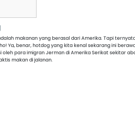
g
adalah makanan yang berasal dari Amerika. Tapi ternyata
ho! Ya, benar, hotdog yang kita kenal sekarang ini berawa
i oleh para imigran Jerman di Amerika Serikat sekitar ab
ktis makan di jalanan.