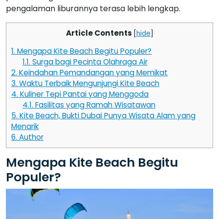
pengalaman liburannya terasa lebih lengkap.
Article Contents
[
hide
]
1.
Mengapa Kite Beach Begitu Populer?
1.1.
Surga bagi Pecinta Olahraga Air
2.
Keindahan Pemandangan yang Memikat
3.
Waktu Terbaik Mengunjungi Kite Beach
4.
Kuliner Tepi Pantai yang Menggoda
4.1.
Fasilitas yang Ramah Wisatawan
5.
Kite Beach, Bukti Dubai Punya Wisata Alam yang
Menarik
6.
Author
Mengapa Kite Beach Begitu
Populer?