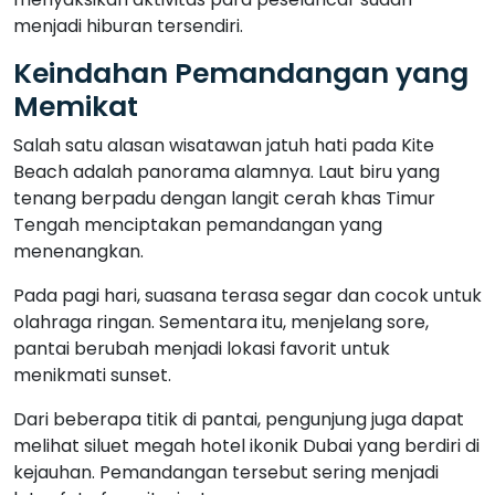
menjadi hiburan tersendiri.
Keindahan Pemandangan yang
Memikat
Salah satu alasan wisatawan jatuh hati pada Kite
Beach adalah panorama alamnya. Laut biru yang
tenang berpadu dengan langit cerah khas Timur
Tengah menciptakan pemandangan yang
menenangkan.
Pada pagi hari, suasana terasa segar dan cocok untuk
olahraga ringan. Sementara itu, menjelang sore,
pantai berubah menjadi lokasi favorit untuk
menikmati sunset.
Dari beberapa titik di pantai, pengunjung juga dapat
melihat siluet megah hotel ikonik Dubai yang berdiri di
kejauhan. Pemandangan tersebut sering menjadi