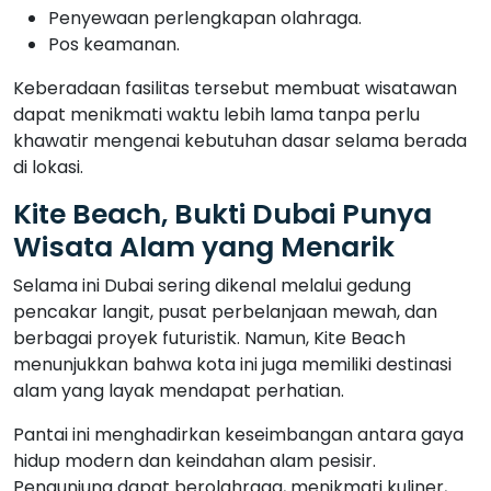
Penyewaan perlengkapan olahraga.
Pos keamanan.
Keberadaan fasilitas tersebut membuat wisatawan
dapat menikmati waktu lebih lama tanpa perlu
khawatir mengenai kebutuhan dasar selama berada
di lokasi.
Kite Beach, Bukti Dubai Punya
Wisata Alam yang Menarik
Selama ini Dubai sering dikenal melalui gedung
pencakar langit, pusat perbelanjaan mewah, dan
berbagai proyek futuristik. Namun, Kite Beach
menunjukkan bahwa kota ini juga memiliki destinasi
alam yang layak mendapat perhatian.
Pantai ini menghadirkan keseimbangan antara gaya
hidup modern dan keindahan alam pesisir.
Pengunjung dapat berolahraga, menikmati kuliner,