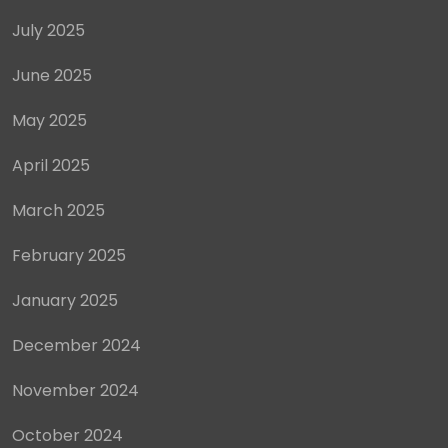
July 2025
June 2025
May 2025
April 2025
March 2025
February 2025
January 2025
December 2024
November 2024
October 2024