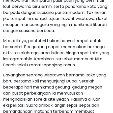
menawarkan hamparan pasir putih yang bersih, air
laut berwarna biru jernih, serta panorama kota yang
berpadu dengan suasana pantai modern. Tak heran
jika tempat ini menjadi tujuan favorit wisatawan lokal
maupun mancanegara yang ingin menikmati liburan
dengan suasana berbeda.
Menariknya, pantai ini bukan hanya tempat untuk
bersantai. Pengunjung dapat menemukan berbagai
aktivitas olahraga, area kuliner, hingga spot foto yang
instagramable. Kombinasi tersebut membuat Kite
Beach selalu ramai sepanjang tahun.
Bayangkan seorang wisatawan bernama Raka yang
baru pertama kali mengunjungi Dubai. Setelah
beberapa hari menikmati gedung-gedung megah
dan pusat perbelanjaan, ia memutuskan
menghabiskan sore di Kite Beach. Hasilnya di luar
ekspektasi. Suara ombak, angin sepoi-sepoi, dan
pemandangan matahari terbenam membuat