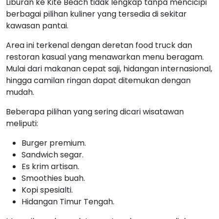
Liburan ke Kite Beach tidak lengkap tanpa mencicipi
berbagai pilihan kuliner yang tersedia di sekitar
kawasan pantai.
Area ini terkenal dengan deretan food truck dan
restoran kasual yang menawarkan menu beragam.
Mulai dari makanan cepat saji, hidangan internasional,
hingga camilan ringan dapat ditemukan dengan
mudah.
Beberapa pilihan yang sering dicari wisatawan
meliputi:
Burger premium.
Sandwich segar.
Es krim artisan.
Smoothies buah.
Kopi spesialti.
Hidangan Timur Tengah.