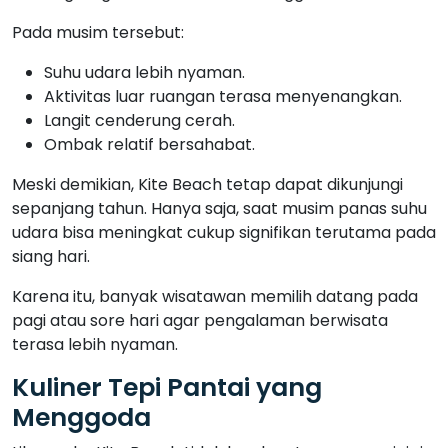
Pada musim tersebut:
Suhu udara lebih nyaman.
Aktivitas luar ruangan terasa menyenangkan.
Langit cenderung cerah.
Ombak relatif bersahabat.
Meski demikian, Kite Beach tetap dapat dikunjungi
sepanjang tahun. Hanya saja, saat musim panas suhu
udara bisa meningkat cukup signifikan terutama pada
siang hari.
Karena itu, banyak wisatawan memilih datang pada
pagi atau sore hari agar pengalaman berwisata
terasa lebih nyaman.
Kuliner Tepi Pantai yang
Menggoda