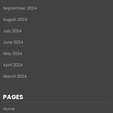
September 2024
August 2024
July 2024
June 2024
May 2024
April 2024
March 2024
PAGES
Home