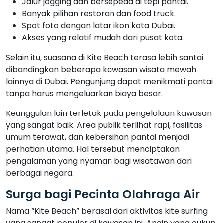
Jalur jogging dan bersepeda di tepi pantai.
Banyak pilihan restoran dan food truck.
Spot foto dengan latar ikon kota Dubai.
Akses yang relatif mudah dari pusat kota.
Selain itu, suasana di Kite Beach terasa lebih santai
dibandingkan beberapa kawasan wisata mewah
lainnya di Dubai. Pengunjung dapat menikmati pantai
tanpa harus mengeluarkan biaya besar.
Keunggulan lain terletak pada pengelolaan kawasan
yang sangat baik. Area publik terlihat rapi, fasilitas
umum terawat, dan kebersihan pantai menjadi
perhatian utama. Hal tersebut menciptakan
pengalaman yang nyaman bagi wisatawan dari
berbagai negara.
Surga bagi Pecinta Olahraga Air
Nama “Kite Beach” berasal dari aktivitas kite surfing
yang sangat populer di kawasan ini. Angin yang cukup