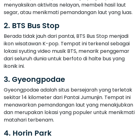
menyaksikan aktivitas nelayan, membeli hasil laut
segar, atau menikmati pemandangan laut yang luas.
2. BTS Bus Stop
Berada tidak jauh dari pantai, BTS Bus Stop menjadi
ikon wisatawan K-pop. Tempat ini terkenal sebagai
lokasi syuting video musik BTS, menarik penggemar
dari seluruh dunia untuk berfoto di halte bus yang
ikonik ini.
3. Gyeongpodae
Gyeongpodae adalah situs bersejarah yang terletak
sekitar 14 kilometer dari Pantai Jumunjin. Tempat ini
menawarkan pemandangan laut yang menakjubkan
dan merupakan lokasi yang populer untuk menikmati
matahari terbenam.
4. Horin Park