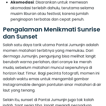
Akomodasi
: Disarankan untuk memesan
akomodasi terlebih dahulu, terutama selama
musim liburan atau festival, karena jumlah
penginapan terbatas dan cepat penuh.
Pengalaman Menikmati Sunrise
dan Sunset
Salah satu daya tarik utama Pantai Jumunjin adalah
momen matahari terbitnya yang memukau. Dari
dermaga Jumunjin, pengunjung bisa melihat langit
berubah warna perlahan, dari oranye ke merah
muda, sebelum matahari muncul sepenuhnya di
horizon laut Timur. Bagi pecinta fotografi, momen ini
adalah waktu emas untuk mengambil gambar
Instagramable dengan pantulan sinar matahari di air
laut yang tenang.
Selain itu, sunset di Pantai Jumunjin juga tak kalah
indah. Saat senja tiba, langit menjadi perpaduan