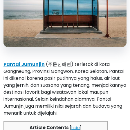
Pantai Jumunjin
(주문진해변) terletak di kota
Gangneung, Provinsi Gangwon, Korea Selatan. Pantai
ini dikenal karena pasir putihnya yang halus, air laut
yang jernih, dan suasana yang tenang, menjadikannya
destinasi favorit bagi wisatawan lokal maupun
internasional. Selain keindahan alamnya, Pantai
Jumunjin juga memiliki nilai sejarah dan budaya yang
menarik untuk dijelajahi.
Article Contents
[
hide
]