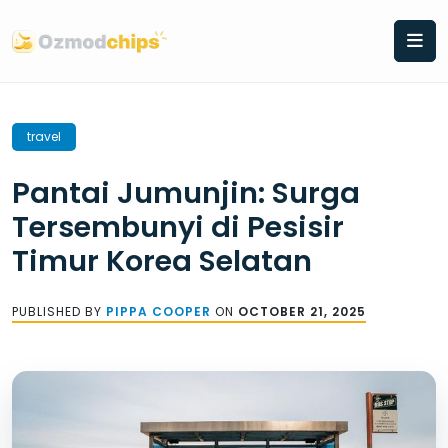
Skip
to
content
travel
Pantai Jumunjin: Surga
Tersembunyi di Pesisir
Timur Korea Selatan
PUBLISHED BY
PIPPA COOPER
ON
OCTOBER 21, 2025