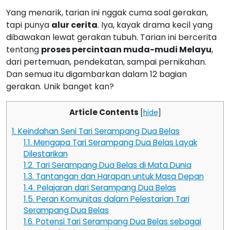
Yang menarik, tarian ini nggak cuma soal gerakan,
tapi punya
alur cerita
. Iya, kayak drama kecil yang
dibawakan lewat gerakan tubuh. Tarian ini bercerita
tentang
proses percintaan muda-mudi Melayu
,
dari pertemuan, pendekatan, sampai pernikahan.
Dan semua itu digambarkan dalam 12 bagian
gerakan. Unik banget kan?
Article Contents
[
hide
]
1.
Keindahan Seni Tari Serampang Dua Belas
1.1.
Mengapa Tari Serampang Dua Belas Layak
Dilestarikan
1.2.
Tari Serampang Dua Belas di Mata Dunia
1.3.
Tantangan dan Harapan untuk Masa Depan
1.4.
Pelajaran dari Serampang Dua Belas
1.5.
Peran Komunitas dalam Pelestarian Tari
Serampang Dua Belas
1.6.
Potensi Tari Serampang Dua Belas sebagai