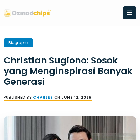
Skip
to
content
Biography
Christian Sugiono: Sosok
yang Menginspirasi Banyak
Generasi
PUBLISHED BY
CHARLES
ON
JUNE 12, 2025