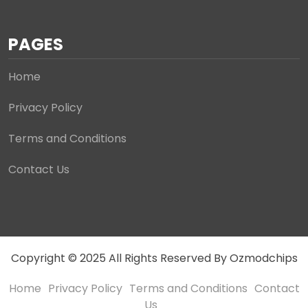
PAGES
Home
Privacy Policy
Terms and Conditions
Contact Us
Copyright © 2025 All Rights Reserved By Ozmodchips
Home
Privacy Policy
Terms and Conditions
Contact
Us