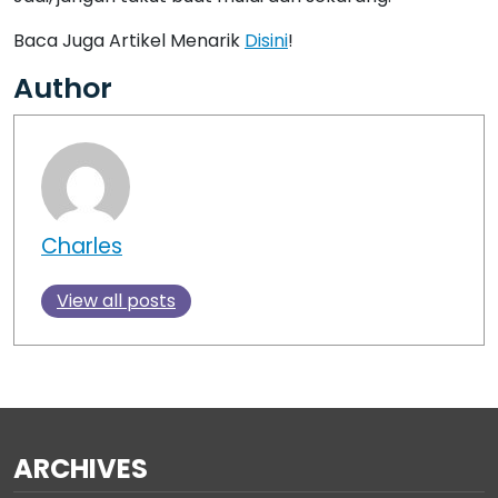
Baca Juga Artikel Menarik
Disini
!
Author
Charles
View all posts
ARCHIVES