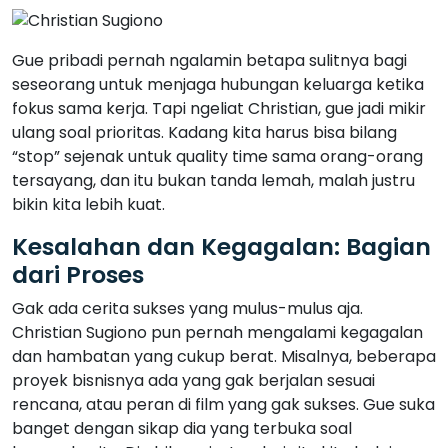
Gue pribadi pernah ngalamin betapa sulitnya bagi
seseorang untuk menjaga hubungan keluarga ketika
fokus sama kerja. Tapi ngeliat Christian, gue jadi mikir
ulang soal prioritas. Kadang kita harus bisa bilang
“stop” sejenak untuk quality time sama orang-orang
tersayang, dan itu bukan tanda lemah, malah justru
bikin kita lebih kuat.
Kesalahan dan Kegagalan: Bagian
dari Proses
Gak ada cerita sukses yang mulus-mulus aja.
Christian Sugiono pun pernah mengalami kegagalan
dan hambatan yang cukup berat. Misalnya, beberapa
proyek bisnisnya ada yang gak berjalan sesuai
rencana, atau peran di film yang gak sukses. Gue suka
banget dengan sikap dia yang terbuka soal