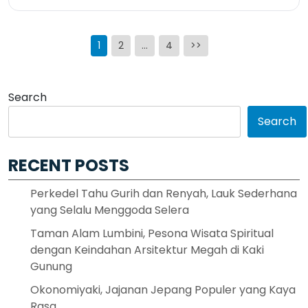
Posts
1
2
…
4
>>
pagination
Search
Search
RECENT POSTS
Perkedel Tahu Gurih dan Renyah, Lauk Sederhana
yang Selalu Menggoda Selera
Taman Alam Lumbini, Pesona Wisata Spiritual
dengan Keindahan Arsitektur Megah di Kaki
Gunung
Okonomiyaki, Jajanan Jepang Populer yang Kaya
Rasa