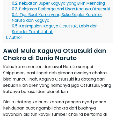
0.2.
Kekuatan Super Kaguya yang Bikin Merinding
0.3.
Pelajaran Berharga dari Kisah Kaguya Otsutsuki
0.4.
Tips Buat Kamu yang Suka Eksplor Karakter
Naruto dan Kaguya
0.5.
Kesimpulan: Kaguya Otsutsuki, Lebih dari
Sekedar Tokoh Jahat
1.
Author
Awal Mula Kaguya Otsutsuki dan
Chakra di Dunia Naruto
Kalau kamu nonton dari awal Naruto sampai
Shippuden, pasti inget deh gimana awalnya chakra
bisa muncul. Nah, Kaguya Otsutsuki itu datang dari
sebuah klan alien yang namanya juga Otsutsuki, yang
katanya berasal dari planet lain.
Dia itu dateng ke bumi karena pengen nyari pohon
kehidupan buat ngambil chakra dari buahnya.
Bayangin, dia tuh kayak sumber chakra pertama di