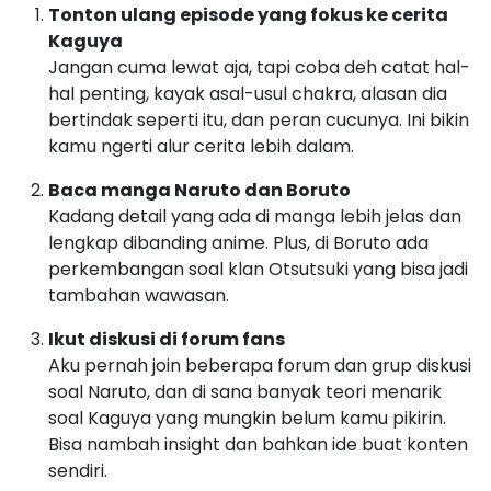
Kadang detail yang ada di manga lebih jelas dan
lengkap dibanding anime. Plus, di Boruto ada
perkembangan soal klan Otsutsuki yang bisa jadi
tambahan wawasan.
Ikut diskusi di forum fans
Aku pernah join beberapa forum dan grup diskusi
soal Naruto, dan di sana banyak teori menarik
soal Kaguya yang mungkin belum kamu pikirin.
Bisa nambah insight dan bahkan ide buat konten
sendiri.
Jangan takut buat buat teori sendiri
Kadang aku suka bikin teori sendiri soal karakter
ini. Mungkin ini bukan fakta, tapi bikin pengalaman
nonton dan baca jadi lebih seru dan personal.
Kesimpulan: Kaguya Otsutsuki,
Lebih dari Sekedar Tokoh Jahat