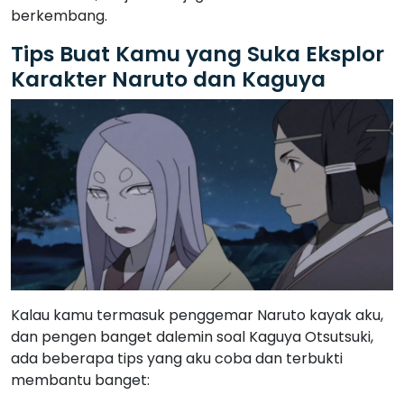
Kalau kamu termasuk penggemar Naruto kayak aku,
dan pengen banget dalemin soal Kaguya Otsutsuki,
ada beberapa tips yang aku coba dan terbukti
membantu banget:
Tonton ulang episode yang fokus ke cerita
Kaguya
Jangan cuma lewat aja, tapi coba deh catat hal-
hal penting, kayak asal-usul chakra, alasan dia
bertindak seperti itu, dan peran cucunya. Ini bikin
kamu ngerti alur cerita lebih dalam.
Baca manga Naruto dan Boruto