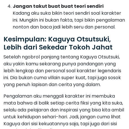
Setelah ngobrol panjang tentang Kaguya Otsutsuki,
aku yakin kamu sekarang punya pandangan yang
lebih lengkap dan personal soal karakter legendaris
ini. Dia bukan cuma villain super kuat, tapi juga sosok
yang penuh lapisan dan cerita yang dalam.
Pengalaman aku menggali karakter ini membuka
mata bahwa di balik setiap cerita fiksi yang kita suka,
selalu ada pelajaran dan inspirasi yang bisa kita ambil
untuk kehidupan sehari-hari. Jadi, jangan cuma lihat
Kaguya dari sisi kekuatannya saja, tapi juga dari sisi
emosional dan filosofisnya.
Kalau kamu masih penasaran dan ingin bahas lebih
dalam, aku selalu excited buat sharing lagi. Karena,
menurut aku, dunia Naruto itu gak pernah habis buat
dieksplorasi!
Baca Juga Artikel Ini:
Keindahan Tari Serampang Dua
Belas: Pesona Tradisi yang Tak Tergantikan