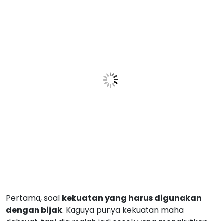
Pertama, soal
kekuatan yang harus digunakan
dengan bijak
. Kaguya punya kekuatan maha
dahsyat, tapi dia malah jadi sosok yang menakutkan
dan terisolasi karena takut kehilangan apa yang dia
punya. Kadang kita juga, nih, di dunia nyata bisa punya
kemampuan atau peluang besar, tapi malah takut
untuk berbagi atau berkembang karena takut kalah
sama orang lain.
Kedua, tentang
konflik batin yang nggak bisa