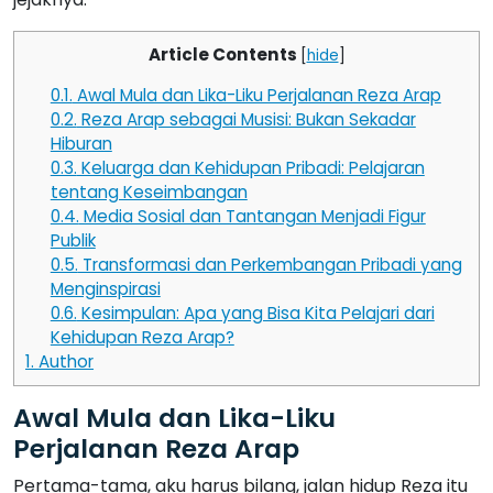
Article Contents
[
hide
]
0.1.
Awal Mula dan Lika-Liku Perjalanan Reza Arap
0.2.
Reza Arap sebagai Musisi: Bukan Sekadar
Hiburan
0.3.
Keluarga dan Kehidupan Pribadi: Pelajaran
tentang Keseimbangan
0.4.
Media Sosial dan Tantangan Menjadi Figur
Publik
0.5.
Transformasi dan Perkembangan Pribadi yang
Menginspirasi
0.6.
Kesimpulan: Apa yang Bisa Kita Pelajari dari
Kehidupan Reza Arap?
1.
Author
Awal Mula dan Lika-Liku
Perjalanan Reza Arap
Pertama-tama, aku harus bilang, jalan hidup Reza itu