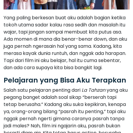
Yang paling berkesan buat aku adalah bagian ketika
tokoh utama sadar kalau rasa sedih dan masalah itu
wajar, tapi jangan sampai membuat kita putus asa.
Ada momen di mana dia benar-benar down, dan aku
juga pernah ngerasain hal yang sama. Kadang, kita
merasa kayak dunia runtuh, dan nggak ada harapan.
Tapi dari film ini aku belajar, hal itu cuma sebentar,
dan ada cara supaya kita bisa bangkit lagi.
Pelajaran yang Bisa Aku Terapkan
Salah satu pelajaran penting dari
La Tahzan
yang aku
pegang banget adalah soal sikap “berserah tapi
tetap berusaha.” Kadang aku suka kepikiran, kenapa
ya, orang-orang bilang “pasrah itu penting,” tapi aku
nggak pernah ngerti gimana caranya pasrah tanpa
jadi males? Nah, film ini ngajarin aku, pasrah bukan
berarti diam aja. Kita tetap harus action, berusaha,