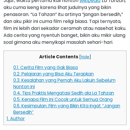
Jujur, waktu pertama kali nonton
wikipedia
La Tahzan
,
aku cuma iseng karena lihat judulnya yang bikin
penasaran. “La Tahzan” itu artinya “jangan bersedih,”
dan aku pikir ini cuma film religi biasa. Tapi ternyata,
film ini lebih dari sekadar ceramah atau nasehat kaku.
Ada cerita yang nyentuh banget, bikin aku mikir ulang
soal gimana aku menyikapi masalah sehari-hari.
Article Contents
[
hide
]
0.1.
Cerita Film yang Gak Biasa
0.2.
Pelajaran yang Bisa Aku Terapkan
0.3.
Kesalahan yang Pernah Aku Lakuin Sebelum
Nonton Ini
0.4.
Tips Praktis Mengatasi Sedih ala La Tahzan
0.5.
Kenapa Film Ini Cocok untuk Semua Orang
0.6.
Kesimpulan: Film yang Bikin Kita Ingat “Jangan
Bersedih”
1.
Author