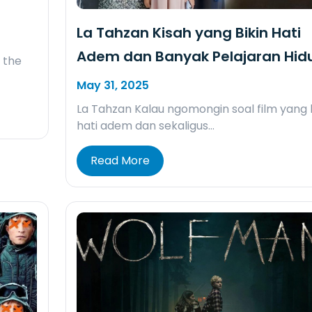
La Tahzan Kisah yang Bikin Hati
Adem dan Banyak Pelajaran Hid
 the
May 31, 2025
La Tahzan Kalau ngomongin soal film yang 
hati adem dan sekaligus…
Read More