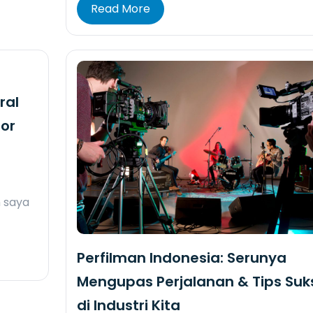
Read More
ral
or
n saya
Perfilman Indonesia: Serunya
Mengupas Perjalanan & Tips Suk
di Industri Kita