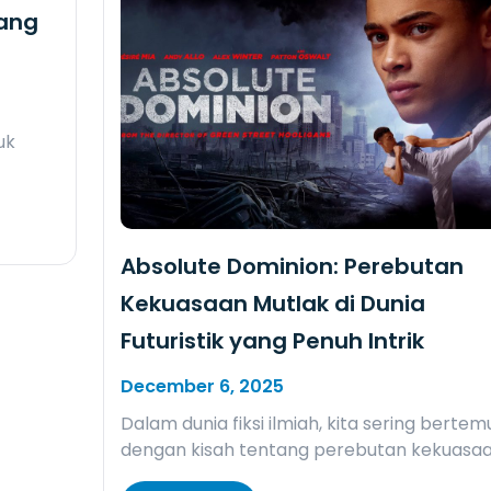
yang
uk
Absolute Dominion: Perebutan
Kekuasaan Mutlak di Dunia
Futuristik yang Penuh Intrik
December 6, 2025
Dalam dunia fiksi ilmiah, kita sering bertem
dengan kisah tentang perebutan kekuasaa