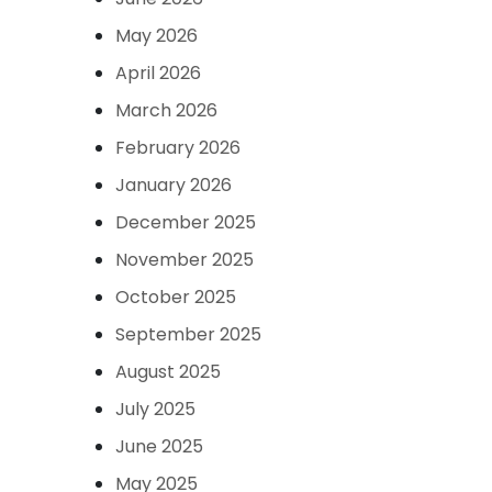
May 2026
April 2026
March 2026
February 2026
January 2026
December 2025
November 2025
October 2025
September 2025
August 2025
July 2025
June 2025
May 2025