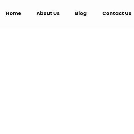
Home
About Us
Blog
Contact Us