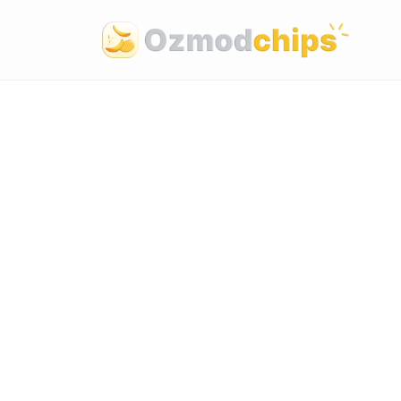
Skip
to
content