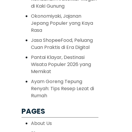
di Kaki Gunung
Okonomiyaki, Jajanan
Jepang Populer yang Kaya
Rasa
Jasa ShopeeFood, Peluang
Cuan Praktis di Era Digital
Pantai Klayar, Destinasi
Wisata Populer 2026 yang
Memikat
Ayam Goreng Tepung
Renyah: Tips Resep Lezat di
Rumah
PAGES
About Us