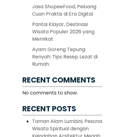
Jasa ShopeeFood, Peluang
Cuan Praktis di Era Digital
Pantai Klayar, Destinasi
Wisata Populer 2026 yang
Memikat
Ayam Goreng Tepung
Renyah: Tips Resep Lezat di
Rumah
RECENT COMMENTS
No comments to show.
RECENT POSTS
Taman Alam Lumbini, Pesona
Wisata Spiritual dengan
Keindahan Arsitektur Megah