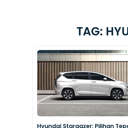
TAG:
HYU
Hyundai Stargazer: Pilihan Tep