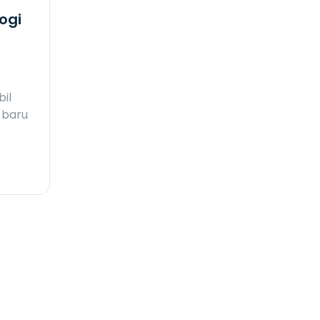
ogi
il
-baru