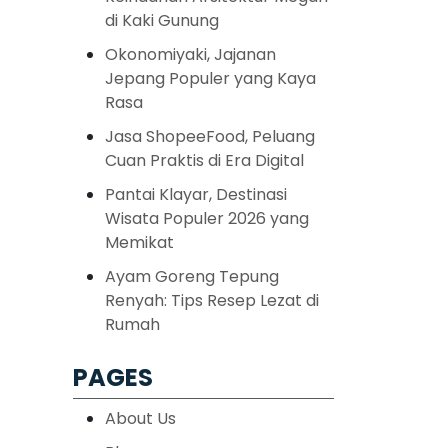
di Kaki Gunung
Okonomiyaki, Jajanan
Jepang Populer yang Kaya
Rasa
Jasa ShopeeFood, Peluang
Cuan Praktis di Era Digital
Pantai Klayar, Destinasi
Wisata Populer 2026 yang
Memikat
Ayam Goreng Tepung
Renyah: Tips Resep Lezat di
Rumah
PAGES
About Us