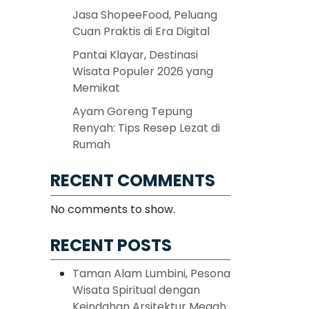
Jasa ShopeeFood, Peluang
Cuan Praktis di Era Digital
Pantai Klayar, Destinasi
Wisata Populer 2026 yang
Memikat
Ayam Goreng Tepung
Renyah: Tips Resep Lezat di
Rumah
RECENT COMMENTS
No comments to show.
RECENT POSTS
Taman Alam Lumbini, Pesona
Wisata Spiritual dengan
Keindahan Arsitektur Megah