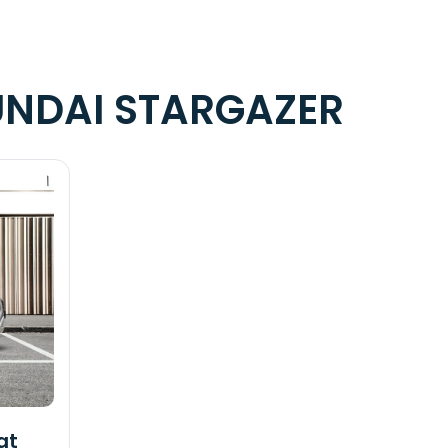
NDAI STARGAZER
at