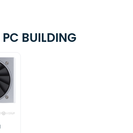
:
PC BUILDING
g