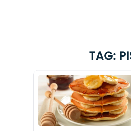
TAG:
P