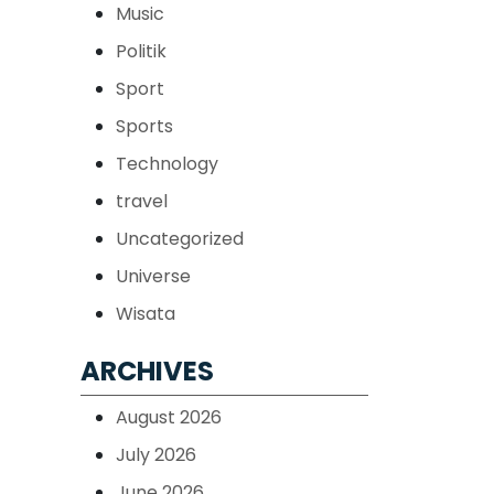
Music
Politik
Sport
Sports
Technology
travel
Uncategorized
Universe
Wisata
ARCHIVES
August 2026
July 2026
June 2026