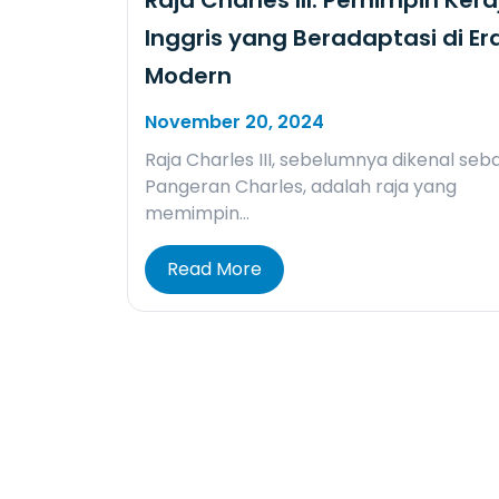
Raja Charles III: Pemimpin Ker
Inggris yang Beradaptasi di Er
Modern
November 20, 2024
Raja Charles III, sebelumnya dikenal seb
Pangeran Charles, adalah raja yang
memimpin…
Read More