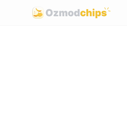
Skip
to
content