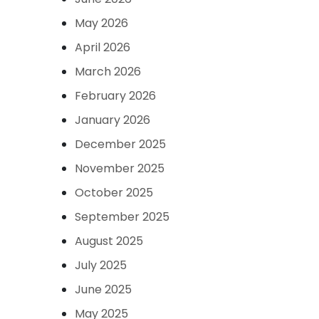
May 2026
April 2026
March 2026
February 2026
January 2026
December 2025
November 2025
October 2025
September 2025
August 2025
July 2025
June 2025
May 2025