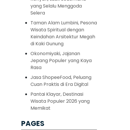
yang Selalu Menggoda
Selera
Taman Alam Lumbini, Pesona
Wisata Spiritual dengan
Keindahan Arsitektur Megah
di Kaki Gunung
Okonomiyaki, Jajanan
Jepang Populer yang Kaya
Rasa
Jasa ShopeeFood, Peluang
Cuan Praktis di Era Digital
Pantai Klayar, Destinasi
Wisata Populer 2026 yang
Memikat
PAGES