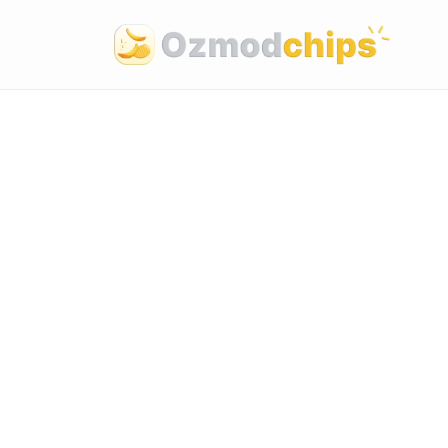
Skip
to
content