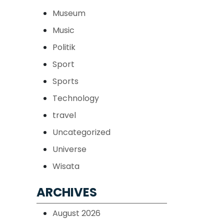
Museum
Music
Politik
Sport
Sports
Technology
travel
Uncategorized
Universe
Wisata
ARCHIVES
August 2026